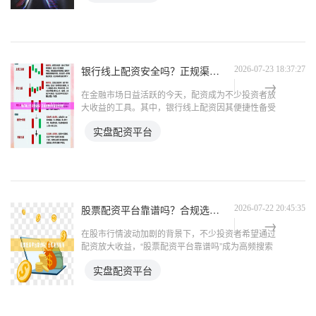
择，如何辨别正规
银行线上配资安全吗？正规渠道与申请流程详解
2026-07-23 18:37:27
在金融市场日益活跃的今天，配资成为不少投资者放
大收益的工具。其中，银行线上配资因其便捷性备受
关注。但许多投资者心中仍存疑虑：银行线上配资安
实盘配资平台
全吗？本文将为您详细解析银行线上配资的安全性、
正规渠道及申请流
股票配资平台靠谱吗？合规选股指南
2026-07-22 20:45:35
在股市行情波动加剧的背景下，不少投资者希望通过
配资放大收益，“股票配资平台靠谱吗”成为高频搜索
问题。本文从合规性角度出发，帮助投资者识别正规
实盘配资平台
平台，并提供安全选股建议。 ## 一、股票配资平台
靠谱吗？核