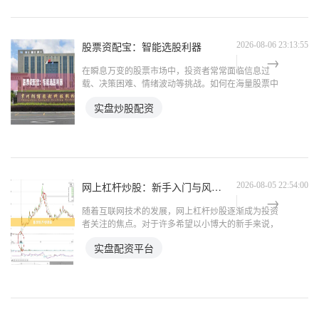
股票资配宝：智能选股利器
2026-08-06 23:13:55
在瞬息万变的股票市场中，投资者常常面临信息过
载、决策困难、情绪波动等挑战。如何在海量股票中
快速锁定优质标的？如何避免“追涨杀跌”的人性弱
实盘炒股配资
点？股票资配宝应运而生，它不仅仅是一款选股工
具，更是一套融合大数
网上杠杆炒股：新手入门与风险提示
2026-08-05 22:54:00
随着互联网技术的发展，网上杠杆炒股逐渐成为投资
者关注的焦点。对于许多希望以小博大的新手来说，
杠杆交易似乎提供了一条快速获利的捷径。然而实盘
实盘配资平台
配资平台，在踏入这一领域之前，了解其基本概念和
潜在风险至关重要