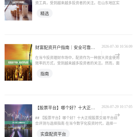
资工具，受到越来越多投资者的关注。在山东地区实
盘配资平台，配资平台数量众多，质量参差不齐，如
精选
何选择一家合规、安全、可靠的配资平台成为投资者
面临的重要课题。
财富配资开户指南｜安全可靠平台推荐
2026-07-30 10:56:09
在当今投资理财市场中，配资作为一种放大资金使用
效率的方式，受到越来越多投资者的关注。然而，面
对众多配资平台，如何选择安全可靠的渠道并顺利完
指南
成开户，成为许多新手投资者的首要难题。本文将为
您提供一份详细的
【股票平台】哪个好？十大正规股票交易平台推荐
2026-07-29 10:17:05
## 【股票平台】哪个好？十大正规股票交易平台综
合评测与选择指南 在当今数字化投资时代，选择一
个可靠、高效且适合自身需求的股票交易平台，是每
实盘配资平台
位投资者成功的第一步。面对市场上琳琅满目的选