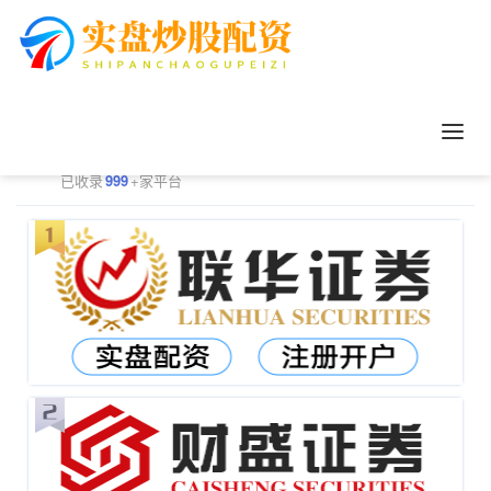
正规配资平台排行
更多
已收录
999
+家平台