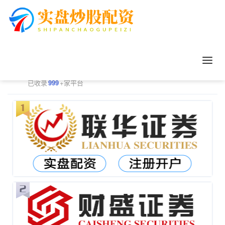
正规配资平台排行
更多
已收录
999
+家平台