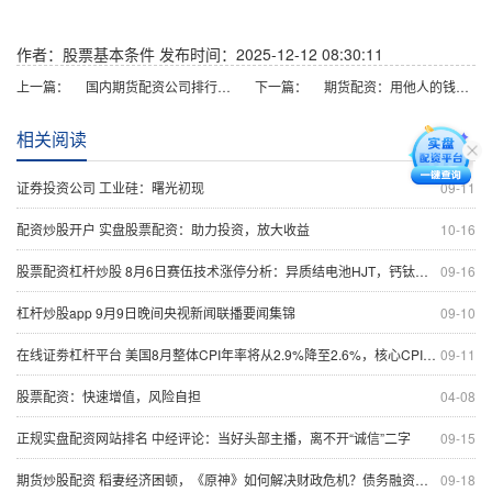
作者：股票基本条件
发布时间：2025-12-12 08:30:11
上一篇：
国内期货配资公司排行榜：揭秘十大实力巨头
下一篇：
期货配资：用他人的钱，撬动更大收益
相关阅读
证券投资公司 工业硅：曙光初现
09-11
配资炒股开户 实盘股票配资：助力投资，放大收益
10-16
股票配资杠杆炒股 8月6日赛伍技术涨停分析：异质结电池HJT，钙钛矿电池，光伏概念热股
09-16
杠杆炒股app 9月9日晚间央视新闻联播要闻集锦
09-10
在线证劵杠杆平台 美国8月整体CPI年率将从2.9%降至2.6%，核心CPI将持稳于3.2%
09-11
股票配资：快速增值，风险自担
04-08
正规实盘配资网站排名 中经评论：当好头部主播，离不开“诚信”二字
09-15
期货炒股配资 稻妻经济困顿，《原神》如何解决财政危机？债务融资是否可行？
09-18