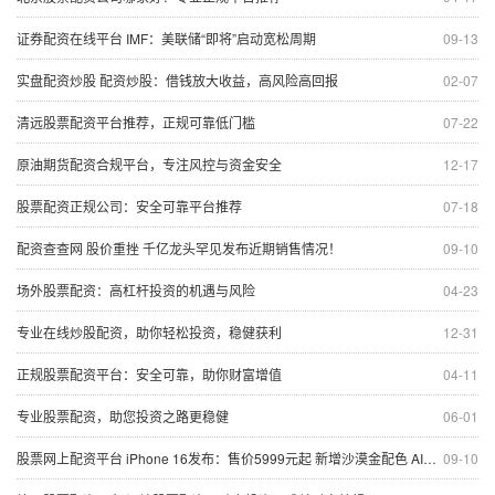
证券配资在线平台 IMF：美联储“即将”启动宽松周期
09-13
实盘配资炒股 配资炒股：借钱放大收益，高风险高回报
02-07
清远股票配资平台推荐，正规可靠低门槛
07-22
原油期货配资合规平台，专注风控与资金安全
12-17
股票配资正规公司：安全可靠平台推荐
07-18
配资查查网 股价重挫 千亿龙头罕见发布近期销售情况！
09-10
场外股票配资：高杠杆投资的机遇与风险
04-23
专业在线炒股配资，助你轻松投资，稳健获利
12-31
正规股票配资平台：安全可靠，助你财富增值
04-11
专业股票配资，助您投资之路更稳健
06-01
股票网上配资平台 iPhone 16发布：售价5999元起 新增沙漠金配色 AI功能来了
09-10