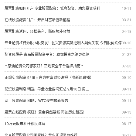
股票配资如何开户 专业股票配资：低息配资，助您投资获利
10-11
在线炒股配资门户：开启财富增值新征程
03-31
股票配资返佣，轻松获利，赚取额外收益
04-18
专业配资杠杆炒股 A股突发！创兴资源实际控制人疑似失联 今日股价跌停
09-10
配资炒股是 青岛股票配资平台：助你投资之路更稳健
01-27
**原油配资公司哪家好？正规安全平台选择指南**
07-23
正规实盘配资 9月9日东方财富财经晚报（附新闻联播）
09-10
配资炒股利息 精选 | 早盘收盘要闻汇总 9月10日 周二
09-11
网上股票配资 刚刚，WTO发布最新报告
09-11
股票在线配资 疯狂！黄金突然暴涨 再创历史新高！
09-13
10万元股市杠杆额度详解
06-17
北京股票配资公司哪家好？专业正规平台推荐
04-17