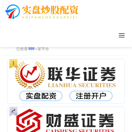
正规配资平台排行
更多
已收录
999
+家平台