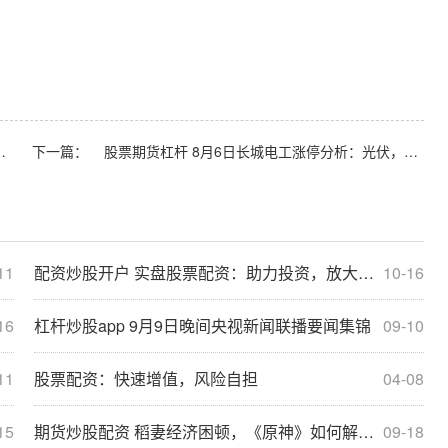
游戏，冰雪产业，新冠病毒防治概念热股
下一篇：
股票期货杠杆 8月6日长城电工涨停分析：光伏，苹果期货，充电桩概念热股
11
配资炒股开户 实盘股票配资：助力投资，放大收益
10-16
16
杠杆炒股app 9月9日晚间央视新闻联播要闻集锦
09-10
11
股票配资：快速增值，风险自担
04-08
15
期货炒股配资 稻妻经济困顿，《原神》如何解决财政危机？债务融资是否可行？
09-18