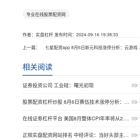
专业在线股票配资网
作者：实盘杠杆
发布时间：2024-09-16 19:38:33
上一篇：
七星配资app 8月6日新元科技涨停分析：云
相关阅读
证券投资公司 工业硅：曙光初现
09-
股票配资杠杆炒股 8月6日赛伍技术涨停分析：异质结电池HJT，钙钛矿电池，光伏概念热股
09-
在线证劵杠杆平台 美国8月整体CPI年率将从2.9%降至2.6%，核心CPI将持稳于3.2%
09-
正规实盘配资网站排名 中经评论：当好头部主播，离不开“诚信”二字
09-