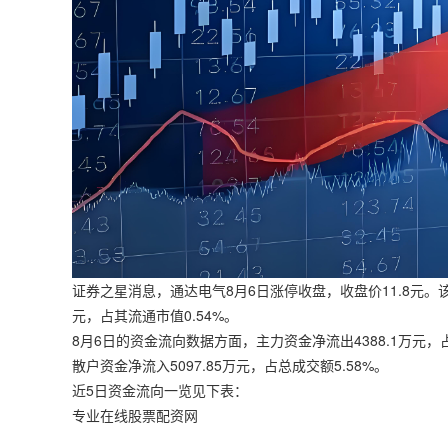
证券之星消息，通达电气8月6日涨停收盘，收盘价11.8元。该
元，占其流通市值0.54%。
8月6日的资金流向数据方面，主力资金净流出4388.1万元，占
散户资金净流入5097.85万元，占总成交额5.58%。
近5日资金流向一览见下表：
专业在线股票配资网