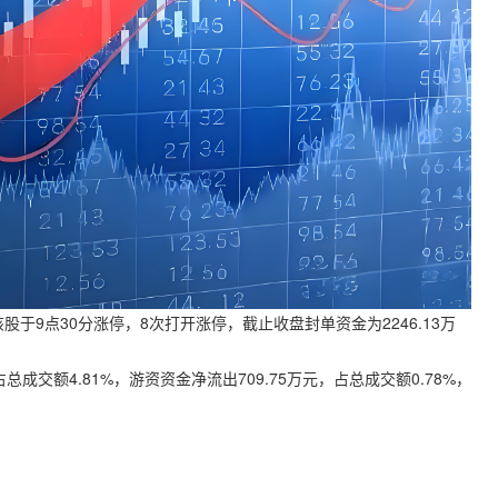
股于9点30分涨停，8次打开涨停，截止收盘封单资金为2246.13万
总成交额4.81%，游资资金净流出709.75万元，占总成交额0.78%，