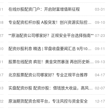
11
在线炒股配资门户：开启财富增值新征程
03-31
18
专业配资杠杆炒股 A股突发！创兴资源实际控制人疑似失联 今日股价跌停
09-10
27
**原油配资公司哪家好？正规安全平台选择指南**
07-23
10
配资炒股利息 精选 | 早盘收盘要闻汇总 9月10日 周二
09-11
11
股票在线配资 疯狂！黄金突然暴涨 再创历史新高！
09-13
17
北京股票配资公司哪家好？专业正规平台推荐
04-17
13
实盘配资炒股 配资炒股：借钱放大收益，高风险高回报
02-07
22
原油期货配资合规平台，专注风控与资金安全
12-17