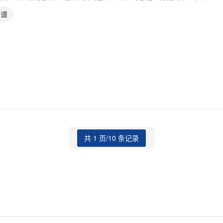
靠谱
共 1 页/10 条记录