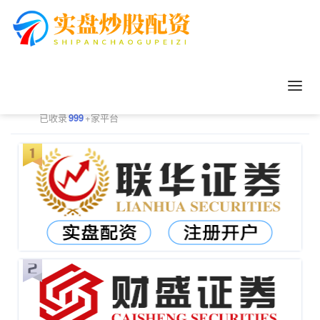
正规配资平台排行
更多
已收录
999
+家平台