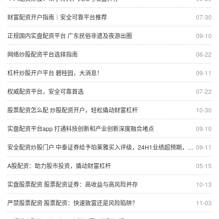
财富配资开户指南｜安全可靠平台推荐
07-30
正规国内实盘配资平台 广东民俗非遗及夜游出圈
09-10
网络炒股配资平台选择指南
06-22
杠杆炒股开户平台 碧桂园，大消息！
09-11
权威配资平台，安全可靠首选
07-22
股票配资怎么配 炒股配资开户，轻松撬动财富杠杆
10-30
实盘配资平台app 打通科技创新和产业创新深度融合堵点
09-10
安全配资炒股门户 中泰证券给予珀莱雅买入评级，24H1业绩超预期，强品牌驱动持续高增长
09-11
A股配资：助力股市投资，撬动财富杠杆
05-15
实盘股票配资 股票配资证券：高收益与高风险并存
10-13
严禁股票配资 股票配资：快速致富还是风险陷阱？
11-03