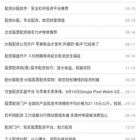
配资炒股软件：安全杠杆投资平台推荐
03-15
配资炒股，专业配资，助您财富增值
03-19
北京股票配资排名TOP榜单推荐
06-14
炒股配资公司开户 苹果新品才发布 外媒的“差评”已经来了
09-11
配资操盘开户 人均预期寿命延长彰显民生福祉
09-10
股票配资网(晋) 股市配资技巧：放大收益，规避风险
11-14
配炒股配资 炒股股票配资官网：助您轻松赚钱的投资利器
09-25
可查配资实盘平台 与苹果手表争锋，9月10日Google Pixel Watch 3正式上市
09-11
股票配资门户 全国农产品批发市场猪肉平均价格为27.15元/公斤，较前一日上升0.9%
09-12
杠杆网配资 工行成都分行燃动蓉城车展 多措并举提振消费信心
09-18
配资门户：知名股票配资平台，助力投资
12-31
个人配资炒股：以小博大，风险与收益并存
06-29