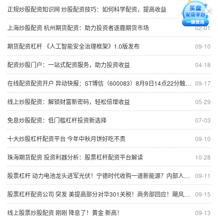
正规炒股配资知识网 炒股配资技巧：如何科学配资，提高收益
01-20
上海炒股配资 杭州期货配资：助力投资者逐鹿期货市场
02-01
期货配资杠杆 《人工智能安全治理框架》1.0版发布
09-10
配资炒股门户：一站式配资服务，助力投资收益
04-18
在线配资配资开户 异动快报：ST博信（600083）8月9日14点22分触及跌停板
09-17
线上炒股配资：解锁财富新密码，轻松倍增收益
05-29
免息炒股配资：低门槛杠杆投资新选择
07-03
十大炒股杠杆配资平台 今年中秋月饼好吃不贵
09-10
珠海期货配资 投资利器分析：股票杠杆配资平台解读
10-28
股票杠杆 动力电池龙头进军光伏！宁德时代收购一道新能源？内部人士：一切以公告为准
09-11
股票杠杆配资公司 突发 美提高部分对华301关税！商务部回应！飓风影响超预期 原油能否持续回升？
09-15
线上股票炒股配资 刚刚 降息了！黄金 新高！
09-13