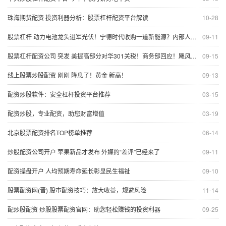
珠海期货配资 投资利器分析：股票杠杆配资平台解读
10-28
股票杠杆 动力电池龙头进军光伏！宁德时代收购一道新能源？内部人士：一切以公告为准
09-11
股票杠杆配资公司 突发 美提高部分对华301关税！商务部回应！飓风影响超预期 原油能否持续回升？
09-15
线上股票炒股配资 刚刚 降息了！黄金 新高！
09-13
配资炒股软件：安全杠杆投资平台推荐
03-15
配资炒股，专业配资，助您财富增值
03-19
北京股票配资排名TOP榜单推荐
06-14
炒股配资公司开户 苹果新品才发布 外媒的“差评”已经来了
09-11
配资操盘开户 人均预期寿命延长彰显民生福祉
09-10
股票配资网(晋) 股市配资技巧：放大收益，规避风险
11-14
配炒股配资 炒股股票配资官网：助您轻松赚钱的投资利器
09-25