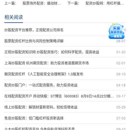
上一篇：
股票场外配资：撬动财富杠杆，把握投资机遇
下一篇：
配资炒股网：用杠杆撬动财富之门
相关阅读
炒股配资平台推荐，正规配资公司排名
05-25
股票配资杠杆比例与风险控制策略详解
08-07
正规炒股配资知识网 炒股配资技巧：如何科学配资，提高收益
01-20
上海炒股配资 杭州期货配资：助力投资者逐鹿期货市场
02-01
期货配资杠杆 《人工智能安全治理框架》1.0版发布
09-10
配资炒股门户：一站式配资服务，助力投资收益
04-18
在线配资配资开户 异动快报：ST博信（600083）8月9日14点22分触及跌停板
09-17
线上炒股配资：解锁财富新密码，轻松倍增收益
05-29
免息炒股配资：低门槛杠杆投资新选择
07-03
十大炒股杠杆配资平台 今年中秋月饼好吃不贵
09-10