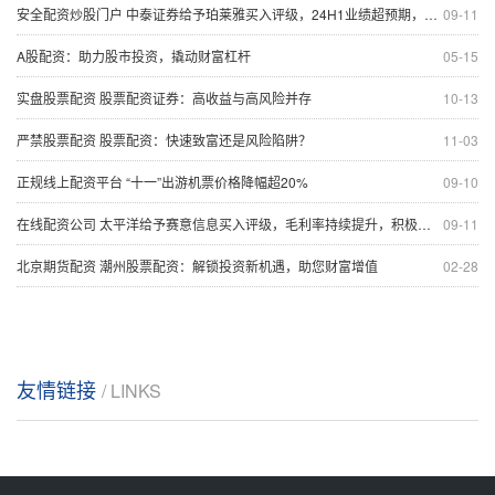
安全配资炒股门户 中泰证券给予珀莱雅买入评级，24H1业绩超预期，强品牌驱动持续高增长
09-11
A股配资：助力股市投资，撬动财富杠杆
05-15
实盘股票配资 股票配资证券：高收益与高风险并存
10-13
严禁股票配资 股票配资：快速致富还是风险陷阱？
11-03
正规线上配资平台 “十一”出游机票价格降幅超20%
09-10
在线配资公司 太平洋给予赛意信息买入评级，毛利率持续提升，积极发力AI
09-11
北京期货配资 潮州股票配资：解锁投资新机遇，助您财富增值
02-28
友情链接
/ LINKS