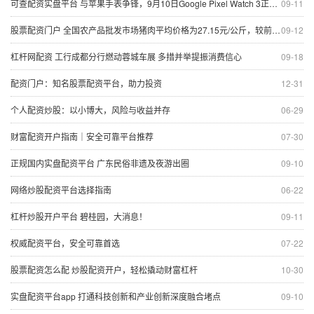
可查配资实盘平台 与苹果手表争锋，9月10日Google Pixel Watch 3正式上市
09-11
股票配资门户 全国农产品批发市场猪肉平均价格为27.15元/公斤，较前一日上升0.9%
09-12
杠杆网配资 工行成都分行燃动蓉城车展 多措并举提振消费信心
09-18
配资门户：知名股票配资平台，助力投资
12-31
个人配资炒股：以小博大，风险与收益并存
06-29
财富配资开户指南｜安全可靠平台推荐
07-30
正规国内实盘配资平台 广东民俗非遗及夜游出圈
09-10
网络炒股配资平台选择指南
06-22
杠杆炒股开户平台 碧桂园，大消息！
09-11
权威配资平台，安全可靠首选
07-22
股票配资怎么配 炒股配资开户，轻松撬动财富杠杆
10-30
实盘配资平台app 打通科技创新和产业创新深度融合堵点
09-10