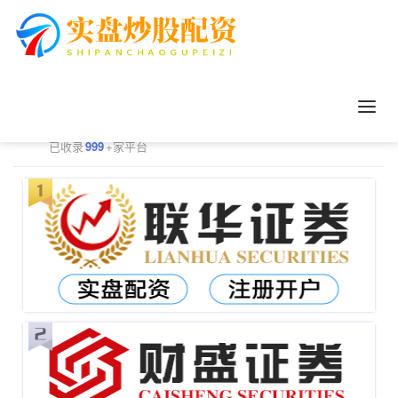
正规配资平台排行
更多
已收录
999
+家平台