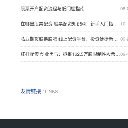
股票开户配资流程与低门槛指南
08-
在哪里股票配资 股票配资知识网：新手入门指南，助你投资无忧
10-
弘业期货股票股吧 线上配资平台：投资便捷新时代
09-
杠杆配资 创业黑马：拟推162.5万股限制性股票激励计划 授予价格为每股13.72元
09-
友情链接
/ LINKS