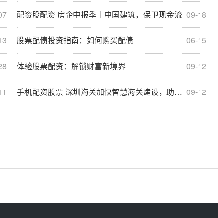
07
配资股配资 房企中报季｜中国建筑，保卫现金流
09-18
13
股票配债投资指南：如何购买配债
06-15
28
体验股票配资：解锁财富新境界
09-12
11
手机配资股票 深圳海关加快智慧海关建设，助力先行示范区续写更多“春天的故事”
09-12