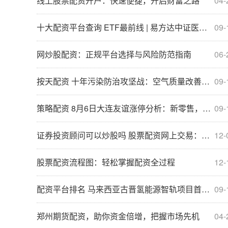
线上股票配资开户：快速便捷，开启财富之路
04-
十大配资平台查询 ETF最前线 | 易方达中证医疗ETF(159847)早盘下跌1.89%，医疗器械主题走弱，阳普医疗上涨19.96%
09-
网炒股配资：正规平台选择与风险防范指南
06-
按天配资 十年污染防治攻坚战：空气质量改善速度全球最快，何时能够达到WHO指导值？
09-
策略配资 8月6日大连友谊涨停分析：新零售，房地产概念热股
09-
证券投资顾问可以炒股吗 股票配资网上交易：轻松投资，倍增收益
12-
股票配资流程图：轻松掌握配资全过程
12-
配资平台排名 马来西亚古晋氢能源智轨项目首列批量车下线
09-
郑州期货配资，助你资金倍增，把握市场先机
04-