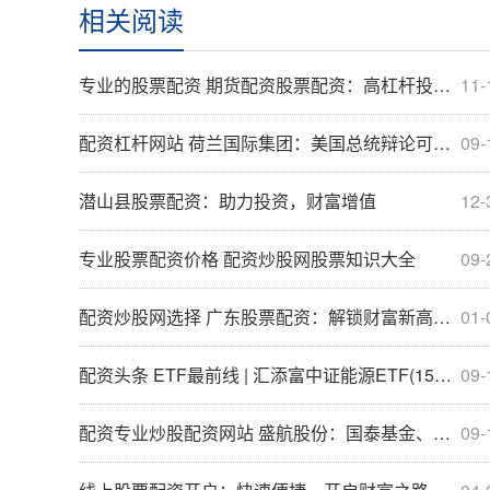
相关阅读
专业的股票配资 期货配资股票配资：高杠杆投资，谨慎为上
11-
配资杠杆网站 荷兰国际集团：美国总统辩论可能左右美元走向
09-
潜山县股票配资：助力投资，财富增值
12-
专业股票配资价格 配资炒股网股票知识大全
09-
配资炒股网选择 广东股票配资：解锁财富新高度，助力投资梦想
01-
配资头条 ETF最前线 | 汇添富中证能源ETF(159930)早盘下跌0.39%，可燃冰主题走强，恒泰艾普上涨19.81%
09-
配资专业炒股配资网站 盛航股份：国泰基金、西安清善企业管理咨询有限公司等多家机构于8月29日调研我司
09-