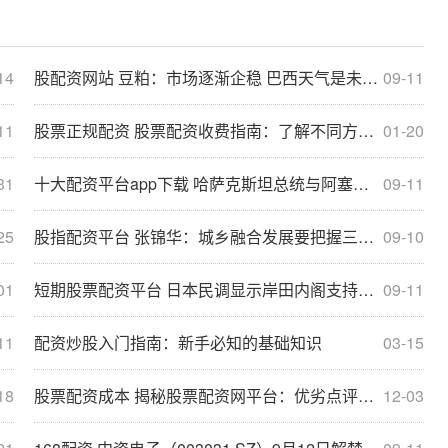
14
股配资网站 豆粕：市场逐渐企稳 巴西天气是未来重点题材
09-11
11
股票正规配资 股票配资收费指南：了解不同方式的费用
01-20
31
十大配资平台app下载 哈萨克斯坦总统与阿塞拜疆总统通电话，讨论双边合作
09-11
25
股指配资平台 张锦华：城乡融合发展要把握三个关键词 | 改革开放进行时⑧
09-10
01
短期股票配资平台 日本民调显示岸田内阁支持率降至20% 创下任内新低
09-11
11
配资炒股入门指南：新手必知的基础知识
03-15
18
股票配资成本 揭秘股票配资网平台：优劣点评大揭秘
12-03