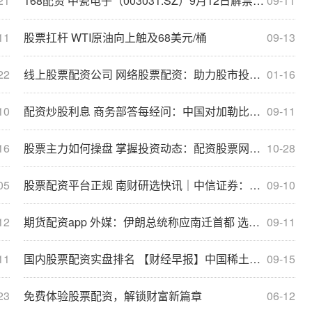
21
168配资 中瓷电子（003031.SZ）9月12日解禁上市554.7万股，涉及股东5名
09-11
11
股票扛杆 WTI原油向上触及68美元/桶
09-13
22
线上股票配资公司 网络股票配资：助力股市投资，放大收益空间
01-16
10
配资炒股利息 商务部答每经问：中国对加勒比国家直接投资存量达30多亿美元，正在清洁能源、储能等领域探索合作机遇
09-11
16
股票主力如何操盘 掌握投资动态：配资股票网信息聚焦
10-28
05
股票配资平台正规 南财研选快讯｜中信证券：在美联储降息预期进一步升温背景下 下阶段数量与利率型货币政策仍有发力空间
09-10
12
期货配资app 外媒：伊朗总统称应南迁首都 选择更靠近波斯湾的城市
09-11
11
国内股票配资实盘排名 【财经早报】中国稀土，重大突破！金融监管总局重磅部署
09-15
23
免费体验股票配资，解锁财富新篇章
06-12