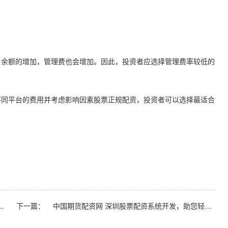
户余额的增加，管理费也会增加。因此，投资者应选择管理费率较低的
不同平台的费用并考虑影响因素股票正规配资，投资者可以选择最适合
票配资：助力股市投资，放大收益空间
下一篇：
中国期货配资网 深圳股票配资系统开发，助您轻松撬动资本杠杆