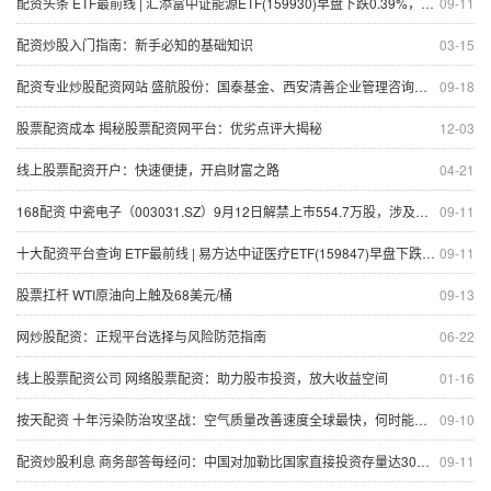
配资头条 ETF最前线 | 汇添富中证能源ETF(159930)早盘下跌0.39%，可燃冰主题走强，恒泰艾普上涨19.81%
09-11
配资炒股入门指南：新手必知的基础知识
03-15
配资专业炒股配资网站 盛航股份：国泰基金、西安清善企业管理咨询有限公司等多家机构于8月29日调研我司
09-18
股票配资成本 揭秘股票配资网平台：优劣点评大揭秘
12-03
线上股票配资开户：快速便捷，开启财富之路
04-21
168配资 中瓷电子（003031.SZ）9月12日解禁上市554.7万股，涉及股东5名
09-11
十大配资平台查询 ETF最前线 | 易方达中证医疗ETF(159847)早盘下跌1.89%，医疗器械主题走弱，阳普医疗上涨19.96%
09-11
股票扛杆 WTI原油向上触及68美元/桶
09-13
网炒股配资：正规平台选择与风险防范指南
06-22
线上股票配资公司 网络股票配资：助力股市投资，放大收益空间
01-16
按天配资 十年污染防治攻坚战：空气质量改善速度全球最快，何时能够达到WHO指导值？
09-10
配资炒股利息 商务部答每经问：中国对加勒比国家直接投资存量达30多亿美元，正在清洁能源、储能等领域探索合作机遇
09-11