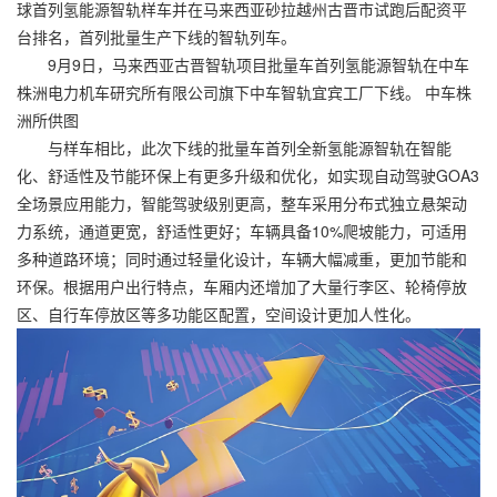
球首列氢能源智轨样车并在马来西亚砂拉越州古晋市试跑后配资平
台排名，首列批量生产下线的智轨列车。
9月9日，马来西亚古晋智轨项目批量车首列氢能源智轨在中车
株洲电力机车研究所有限公司旗下中车智轨宜宾工厂下线。 中车株
洲所供图
与样车相比，此次下线的批量车首列全新氢能源智轨在智能
化、舒适性及节能环保上有更多升级和优化，如实现自动驾驶GOA3
全场景应用能力，智能驾驶级别更高，整车采用分布式独立悬架动
力系统，通道更宽，舒适性更好；车辆具备10%爬坡能力，可适用
多种道路环境；同时通过轻量化设计，车辆大幅减重，更加节能和
环保。根据用户出行特点，车厢内还增加了大量行李区、轮椅停放
区、自行车停放区等多功能区配置，空间设计更加人性化。