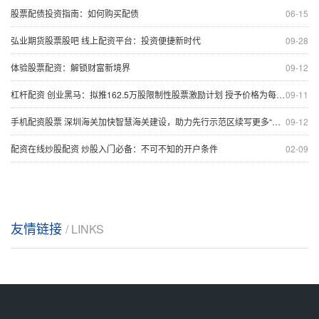
股票配债投资指南：如何购买配债
06-15
弘业期货股票股吧 线上配资平台：投资便捷新时代
09-28
体验股票配资：解锁财富新境界
09-12
杠杆配资 创业黑马：拟推162.5万股限制性股票激励计划 授予价格为每股13.72元
09-11
手机配资股票 深圳海关加快智慧海关建设，助力先行示范区续写更多“春天的故事”
09-12
配资在线炒股配资 炒股入门必备：不可不知的开户条件
02-09
友情链接
/ LINKS