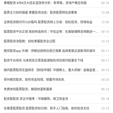
策略配资 8月6日大连友谊涨停分析：新零售，房地产概念热股
09-16
股票主力如何操盘 掌握投资动态：配资股票网信息聚焦
10-28
证券投资顾问可以炒股吗 股票配资网上交易：轻松投资，倍增收益
12-05
股票配资平台正规 南财研选快讯｜中信证券：在美联储降息预期进一步升温背景下 下阶段数量与利率型货币政策仍有发力空间
09-10
股票配资流程图：轻松掌握配资全过程
12-12
期货配资app 外媒：伊朗总统称应南迁首都 选择更靠近波斯湾的城市
09-11
配资平台排名 马来西亚古晋氢能源智轨项目首列批量车下线
09-11
国内股票配资实盘排名 【财经早报】中国稀土，重大突破！金融监管总局重磅部署
09-15
郑州期货配资，助你资金倍增，把握市场先机
04-23
免费体验股票配资，解锁财富新篇章
06-12
配资股配资 房企中报季｜中国建筑，保卫现金流
09-18
在哪里股票配资 股票配资知识网：新手入门指南，助你投资无忧
10-13