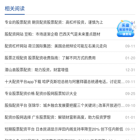
相关阅读
专业的股票配资 期货配资股票配资：高杠杆投资，谨慎为上
11-14
股配资网站 豆粕：市场逐渐企稳 巴西天气是未来重点题材
09-11
配资杠杆网站 荷兰国际集团：美国总统辩论可能左右美元走向
09-11
股票正规配资 股票配资收费指南：了解不同方式的费用
01-20
潜山县股票配资：助力投资，财富增值
12-31
十大配资平台app下载 哈萨克斯坦总统与阿塞拜疆总统通电话，讨论双边合作
09-11
专业股票配资价格 配资炒股网股票知识大全
09-25
股指配资平台 张锦华：城乡融合发展要把握三个关键词 | 改革开放进行时⑧
09-10
配资炒股网选择 广东股票配资：解锁财富新高度，助力投资梦想
01-01
短期股票配资平台 日本民调显示岸田内阁支持率降至20% 创下任内新低
09-11