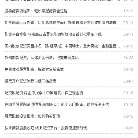
股票配资流程图：轻松掌握配资全过程
12-12
期货配资app 外媒：伊朗总统称应南迁首都 选择更靠近波斯湾的城市
09-11
配资平台排名 马来西亚古晋氢能源智轨项目首列批量车下线
09-11
国内股票配资实盘排名 【财经早报】中国稀土，重大突破！金融监管总局重磅部署
09-15
郑州期货配资，助你资金倍增，把握市场先机
04-23
免费体验股票配资，解锁财富新篇章
06-12
股票开户配资流程与低门槛指南
08-07
配资股配资 房企中报季｜中国建筑，保卫现金流
09-18
在哪里股票配资 股票配资知识网：新手入门指南，助你投资无忧
10-13
股票配债投资指南：如何购买配债
06-15
弘业期货股票股吧 线上配资平台：投资便捷新时代
09-28