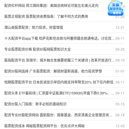
配资杠杆网站 荷兰国际集团：美国总统辩论可能左右美元走向
09-11
股票正规配资 股票配资收费指南：了解不同方式的费用
01-20
潜山县股票配资：助力投资，财富增值
12-31
十大配资平台app下载 哈萨克斯坦总统与阿塞拜疆总统通电话，讨论双边合作
09-11
专业股票配资价格 配资炒股网股票知识大全
09-25
股指配资平台 张锦华：城乡融合发展要把握三个关键词 | 改革开放进行时⑧
09-10
配资炒股网选择 广东股票配资：解锁财富新高度，助力投资梦想
01-01
短期股票配资平台 日本民调显示岸田内阁支持率降至20% 创下任内新低
09-11
配资头条 ETF最前线 | 汇添富中证能源ETF(159930)早盘下跌0.39%，可燃冰主题走强，恒泰艾普上涨19.81%
09-11
配资炒股入门指南：新手必知的基础知识
03-15
配资专业炒股配资网站 盛航股份：国泰基金、西安清善企业管理咨询有限公司等多家机构于8月29日调研我司
09-18
股票配资成本 揭秘股票配资网平台：优劣点评大揭秘
12-03