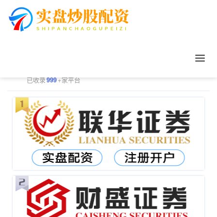
正规配资平台排行
更多
已收录
999
+家平台