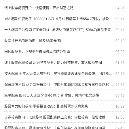
线上股票配资开户：快速便捷，开启财富之路
04-21
168配资 中瓷电子（003031.SZ）9月12日解禁上市554.7万股，涉及股东5名
09-11
十大配资平台查询 ETF最前线 | 易方达中证医疗ETF(159847)早盘下跌1.89%，医疗器械主题走弱，阳普医疗上涨19.96%
09-11
股票扛杆 WTI原油向上触及68美元/桶
09-13
网炒股配资：正规平台选择与风险防范指南
06-22
线上股票配资公司 网络股票配资：助力股市投资，放大收益空间
01-16
按天配资 十年污染防治攻坚战：空气质量改善速度全球最快，何时能够达到WHO指导值？
09-10
配资炒股利息 商务部答每经问：中国对加勒比国家直接投资存量达30多亿美元，正在清洁能源、储能等领域探索合作机遇
09-11
策略配资 8月6日大连友谊涨停分析：新零售，房地产概念热股
09-16
股票主力如何操盘 掌握投资动态：配资股票网信息聚焦
10-28
证券投资顾问可以炒股吗 股票配资网上交易：轻松投资，倍增收益
12-05
股票配资平台正规 南财研选快讯｜中信证券：在美联储降息预期进一步升温背景下 下阶段数量与利率型货币政策仍有发力空间
09-10