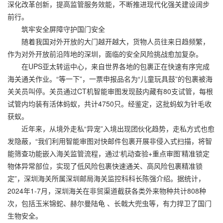
深化改革创新，提高监管服务效能，不断推进现代化强关建设阔步
前行。
筑牢安全屏障守护国门安全
随着我国对外开放的大门越开越大，货物人员往来日趋频繁，
作为对外开放前沿阵地的深圳，面临的安全风险挑战愈加复杂。
在UPS亚太转运中心，来自世界各地的包裹正在快速有序完成
海关通关作业。“等一下”，一票申报品名为“儿童玩具鼓”的包裹被海
关关员叫停。关员通过CT机智能审图发现鼓内藏有80支试管，每根
试管内均装有活体蚂蚁，共计4750只。经鉴定，这批蚂蚁为针毛收
获蚁。
近年来，从境外走私“异宠”入境出现团伙化趋势，走私方式也愈
发隐蔽，“我们利用智能审图对快邮件包裹开展非侵入式扫描，将智
能筛查功能嵌入海关监管流程，通过‘机动查验+重点审图’精准锁定
物体异常部位，实现了低风险包裹快速通关、高风险包裹精准锁
定”，深圳海关所属深圳邮局海关监控科科长陈强介绍。据统计，
2024年1-7月，深圳海关在非贸渠道截获各类外来物种共计808种
次，包括玉米锦蛇、赫尔曼陆龟 、长戟大兜虫等，有力捍卫了国门
生物安全。