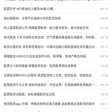
股票扛杆 WTI原油向上触及68美元/桶
09-13
网炒股配资：正规平台选择与风险防范指南
06-22
线上股票配资公司 网络股票配资：助力股市投资，放大收益空间
01-16
按天配资 十年污染防治攻坚战：空气质量改善速度全球最快，何时能够达到WHO指导值？
09-10
配资炒股利息 商务部答每经问：中国对加勒比国家直接投资存量达30多亿美元，正在清洁能源、储能等领域探索合作机遇
09-11
策略配资 8月6日大连友谊涨停分析：新零售，房地产概念热股
09-16
股票主力如何操盘 掌握投资动态：配资股票网信息聚焦
10-28
证券投资顾问可以炒股吗 股票配资网上交易：轻松投资，倍增收益
12-05
股票配资平台正规 南财研选快讯｜中信证券：在美联储降息预期进一步升温背景下 下阶段数量与利率型货币政策仍有发力空间
09-10
股票配资流程图：轻松掌握配资全过程
12-12
期货配资app 外媒：伊朗总统称应南迁首都 选择更靠近波斯湾的城市
09-11