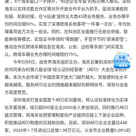
通”，6个海关窗口一字排开，“科创企业专窗”的标识映入眼帘。深圳
海关以支持河套合作区等对外开放合作平台为抓手，促进深港规则
衔接、机制对接，在“e站通”提供五大类43项业务服务，业务办理平
均时间压缩50%，实现了深港跨境关地事项“一件事一次办”，年均处
理事项逾万次无一投诉。同时，在科创区全面推行无纸化申报、智
能审核等模式，实现证书申领的“零跑腿”，手签环节的“即来即签”；
推动合作区跨境车辆信息在海关、公安、边检等多部门间实现互
认，跨境车辆业务办理时间缩短约75%。
今年5月8日，由世界海关组织主办，海关总署和深圳市人民政
府共同承办的第六届全球“经认证的经营者”（AEO）大会在深圳开
幕。本次大会传递了中国改革开放大门越开越大、贸易便利化水平
越来越高、服务AEO企业的措施越来越好的鲜明信号，得到与会各
方高度赞赏。
深圳海关打造全国首个AEO实训基地，将认证标准转化为实体
化丰富场景，吸引超500家企业2000余人参加培训，同时推行AEO
链式管理，将海关信用管理制度向产业链供应链上下游企业延伸，
积极推动AEO制度的实践和创新。目前，深圳AEO企业总量达448
家，2024年1-7月进出口总值1.08万亿元，以全市企业数量0.28%的