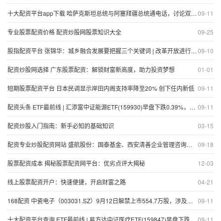
十大配资平台app下载 哈萨克斯坦总统与阿塞拜疆总统通电话，讨论双边合作
09-11
专业股票配资价格 配资炒股网股票知识大全
09-25
股指配资平台 张锦华：城乡融合发展要把握三个关键词 | 改革开放进行时⑧
09-10
配资炒股网选择 广东股票配资：解锁财富新高度，助力投资梦想
01-01
短期股票配资平台 日本民调显示岸田内阁支持率降至20% 创下任内新低
09-11
配资头条 ETF最前线 | 汇添富中证能源ETF(159930)早盘下跌0.39%，可燃冰主题走强，恒泰艾普上涨19.81%
09-11
配资炒股入门指南：新手必知的基础知识
03-15
配资专业炒股配资网站 盛航股份：国泰基金、西安清善企业管理咨询有限公司等多家机构于8月29日调研我司
09-18
股票配资成本 揭秘股票配资网平台：优劣点评大揭秘
12-03
线上股票配资开户：快速便捷，开启财富之路
04-21
168配资 中瓷电子（003031.SZ）9月12日解禁上市554.7万股，涉及股东5名
09-11
十大配资平台查询 ETF最前线 | 易方达中证医疗ETF(159847)早盘下跌1.89%，医疗器械主题走弱，阳普医疗上涨19.96%
09-11