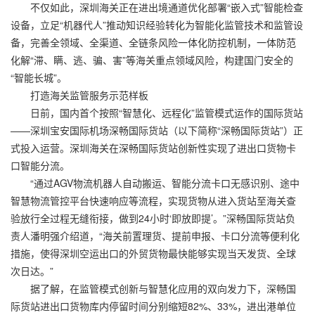
不仅如此，深圳海关正在进出境通道优化部署“嵌入式”智能检查
设备，立足“机器代人”推动知识经验转化为智能化监管技术和监管设
备，完善全领域、全渠道、全链条风险一体化防控机制，一体防范
化解“滞、瞒、逃、骗、害”等海关重点领域风险，构建国门安全的
“智能长城”。
打造海关监管服务示范样板
日前，国内首个按照“智慧化、远程化”监管模式运作的国际货站
——深圳宝安国际机场深畅国际货站（以下简称“深畅国际货站”）正
式投入运营。深圳海关在深畅国际货站创新性实现了进出口货物卡
口智能分流。
“通过AGV物流机器人自动搬运、智能分流卡口无感识别、途中
智慧物流管控平台快速响应等流程，实现货物从进入货站至海关查
验放行全过程无缝衔接，做到24小时‘即放即提’。”深畅国际货站负
责人潘明强介绍道，“海关前置理货、提前申报、卡口分流等便利化
措施，使得深圳空运出口的外贸货物最快能够实现当天发货、全球
次日达。”
据了解，在监管模式创新与智慧化应用的双向发力下，深畅国
际货站进出口货物库内停留时间分别缩短82%、33%，进出港单位