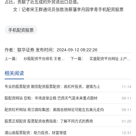
占比，贡献了近五成的外贸进出口总值。
文｜记者宋王群通讯员张胜浩蔡藩李月园李青手机配资股票
手机配资股票
作者：联华证券
发布时间：2024-09-12 08:22:26
上一篇：
炒股配资平台排名 王者荣耀职业联赛夏季赛：AG超玩会与苏州KSG会师总决赛争夺银龙杯
下一篇：
实盘配资平台网址 上户口了！东北虎豹国家公园完成自然资源确权登记
相关阅读
专业的股票配资 期货配资股票配资：高杠杆投资，谨慎为上
11-14
股配资网站 豆粕：市场逐渐企稳 巴西天气是未来重点题材
09-11
配资杠杆网站 荷兰国际集团：美国总统辩论可能左右美元走向
09-11
股票正规配资 股票配资收费指南：了解不同方式的费用
01-20
潜山县股票配资：助力投资，财富增值
12-31