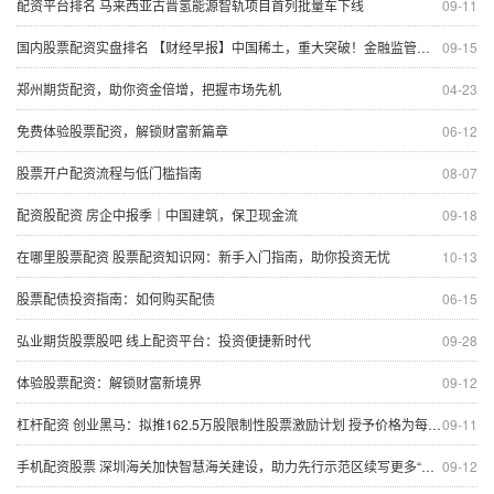
配资平台排名 马来西亚古晋氢能源智轨项目首列批量车下线
09-11
国内股票配资实盘排名 【财经早报】中国稀土，重大突破！金融监管总局重磅部署
09-15
郑州期货配资，助你资金倍增，把握市场先机
04-23
免费体验股票配资，解锁财富新篇章
06-12
股票开户配资流程与低门槛指南
08-07
配资股配资 房企中报季｜中国建筑，保卫现金流
09-18
在哪里股票配资 股票配资知识网：新手入门指南，助你投资无忧
10-13
股票配债投资指南：如何购买配债
06-15
弘业期货股票股吧 线上配资平台：投资便捷新时代
09-28
体验股票配资：解锁财富新境界
09-12
杠杆配资 创业黑马：拟推162.5万股限制性股票激励计划 授予价格为每股13.72元
09-11
手机配资股票 深圳海关加快智慧海关建设，助力先行示范区续写更多“春天的故事”
09-12