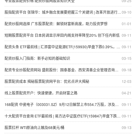
专业股票配资价格 配资炒股网股票知识大全
09-25
股指配资平台 张锦华：城乡融合发展要把握三个关键词 | 改革开放进行时⑧
09-10
配资炒股网选择 广东股票配资：解锁财富新高度，助力投资梦想
01-01
短期股票配资平台 日本民调显示岸田内阁支持率降至20% 创下任内新低
09-11
配资头条 ETF最前线 | 汇添富中证能源ETF(159930)早盘下跌0.39%，可燃冰主题走强，恒泰艾普上涨19.81%
09-11
配资炒股入门指南：新手必知的基础知识
03-15
配资专业炒股配资网站 盛航股份：国泰基金、西安清善企业管理咨询有限公司等多家机构于8月29日调研我司
09-18
股票配资成本 揭秘股票配资网平台：优劣点评大揭秘
12-03
线上股票配资开户：快速便捷，开启财富之路
04-21
168配资 中瓷电子（003031.SZ）9月12日解禁上市554.7万股，涉及股东5名
09-11
十大配资平台查询 ETF最前线 | 易方达中证医疗ETF(159847)早盘下跌1.89%，医疗器械主题走弱，阳普医疗上涨19.96%
09-11
股票扛杆 WTI原油向上触及68美元/桶
09-13