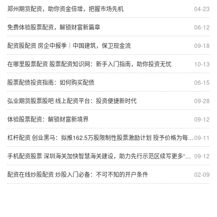
郑州期货配资，助你资金倍增，把握市场先机
04-23
免费体验股票配资，解锁财富新篇章
06-12
配资股配资 房企中报季｜中国建筑，保卫现金流
09-18
在哪里股票配资 股票配资知识网：新手入门指南，助你投资无忧
10-13
股票配债投资指南：如何购买配债
06-15
弘业期货股票股吧 线上配资平台：投资便捷新时代
09-28
体验股票配资：解锁财富新境界
09-12
杠杆配资 创业黑马：拟推162.5万股限制性股票激励计划 授予价格为每股13.72元
09-11
手机配资股票 深圳海关加快智慧海关建设，助力先行示范区续写更多“春天的故事”
09-12
配资在线炒股配资 炒股入门必备：不可不知的开户条件
02-09