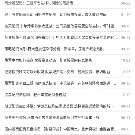
网炒股配资：正规平台选择与风险防范指南
06-22
线上股票配资公司 网络股票配资：助力股市投资，放大收益空间
01-16
按天配资 十年污染防治攻坚战：空气质量改善速度全球最快，何时能够达到WHO指导值？
09-10
配资炒股利息 商务部答每经问：中国对加勒比国家直接投资存量达30多亿美元，正在清洁能源、储能等领域探索合作机遇
09-11
策略配资 8月6日大连友谊涨停分析：新零售，房地产概念热股
09-16
股票主力如何操盘 掌握投资动态：配资股票网信息聚焦
10-28
证券投资顾问可以炒股吗 股票配资网上交易：轻松投资，倍增收益
12-05
股票配资平台正规 南财研选快讯｜中信证券：在美联储降息预期进一步升温背景下 下阶段数量与利率型货币政策仍有发力空间
09-10
股票配资流程图：轻松掌握配资全过程
12-12
期货配资app 外媒：伊朗总统称应南迁首都 选择更靠近波斯湾的城市
09-11
配资平台排名 马来西亚古晋氢能源智轨项目首列批量车下线
09-11
国内股票配资实盘排名 【财经早报】中国稀土，重大突破！金融监管总局重磅部署
09-15