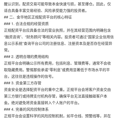
醒认识到，配资交易可能导致本金快速亏损，甚至爆仓。因此，仅
适合具备丰富交易经验、风险承受能力强的投资者。
## 二、金华地区正规配资平台的核心特征
### 1. 合法合规的经营资质
正规配资平台应具备合法的营业执照，并在其经营范围内明确包含
“融资咨询”、“财务顾问”等相关内容。投资者可通过“国家企业信用信
息公示系统”查询平台公司的注册信息、注册资本及是否存在经营异
常。
### 2. 透明合理的费用结构
正规平台会明确公示所有费用，包括利息、管理费等，通常不会收
取隐藏费用。警惕那些承诺“零利息”或费用显著低于市场水平的平
台，这往往是违规操作的信号。
### 3. 资金第三方存管
资金安全是选择配资平台的重中之重。正规平台会将客户资金交由
第三方银行或持牌支付机构存管，确保平台无法直接触碰客户本
金。绝对避免将资金直接转入个人账户的平台。
### 4. 完善的风险控制体系
正规平台会设置科学的风险控制机制，如平仓线、预警线等，并在