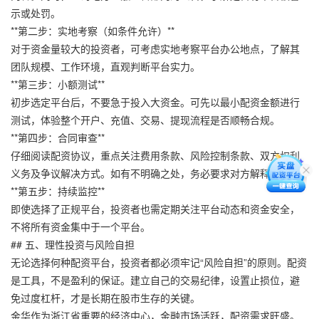
示或处罚。
**第二步：实地考察（如条件允许）**
对于资金量较大的投资者，可考虑实地考察平台办公地点，了解其
团队规模、工作环境，直观判断平台实力。
**第三步：小额测试**
初步选定平台后，不要急于投入大资金。可先以最小配资金额进行
测试，体验整个开户、充值、交易、提现流程是否顺畅合规。
**第四步：合同审查**
仔细阅读配资协议，重点关注费用条款、风险控制条款、双方权利
义务及争议解决方式。如有不明确之处，务必要求对方解释清楚。
**第五步：持续监控**
即使选择了正规平台，投资者也需定期关注平台动态和资金安全，
不将所有资金集中于一个平台。
## 五、理性投资与风险自担
无论选择何种配资平台，投资者都必须牢记“风险自担”的原则。配资
是工具，不是盈利的保证。建立自己的交易纪律，设置止损位，避
免过度杠杆，才是长期在股市生存的关键。
金华作为浙江省重要的经济中心，金融市场活跃，配资需求旺盛。