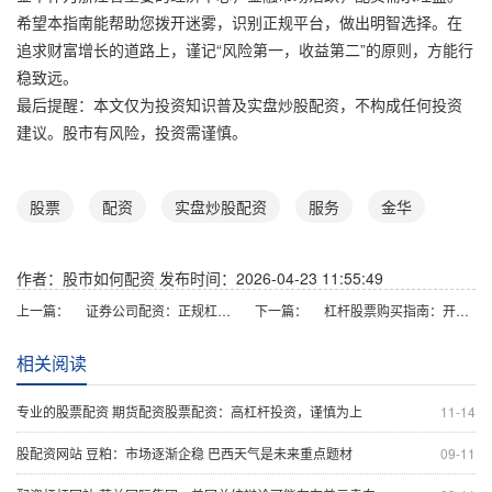
希望本指南能帮助您拨开迷雾，识别正规平台，做出明智选择。在
追求财富增长的道路上，谨记“风险第一，收益第二”的原则，方能行
稳致远。
最后提醒：本文仅为投资知识普及实盘炒股配资，不构成任何投资
建议。股市有风险，投资需谨慎。
股票
配资
实盘炒股配资
服务
金华
作者：股市如何配资
发布时间：2026-04-23 11:55:49
上一篇：
证券公司配资：正规杠杆炒股渠道与平台选择指南
下一篇：
杠杆股票购买指南：开通两融账户操作
相关阅读
专业的股票配资 期货配资股票配资：高杠杆投资，谨慎为上
11-14
股配资网站 豆粕：市场逐渐企稳 巴西天气是未来重点题材
09-11