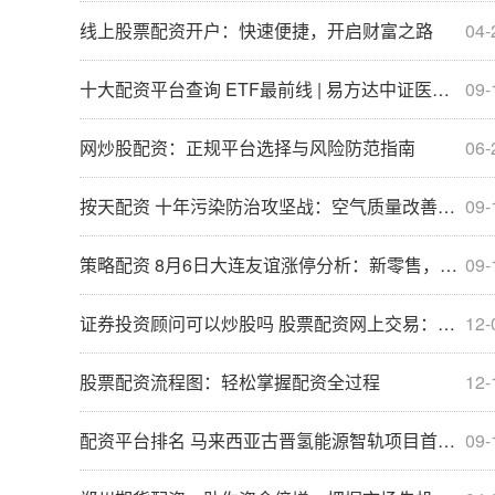
线上股票配资开户：快速便捷，开启财富之路
04-
十大配资平台查询 ETF最前线 | 易方达中证医疗ETF(159847)早盘下跌1.89%，医疗器械主题走弱，阳普医疗上涨19.96%
09-
网炒股配资：正规平台选择与风险防范指南
06-
按天配资 十年污染防治攻坚战：空气质量改善速度全球最快，何时能够达到WHO指导值？
09-
策略配资 8月6日大连友谊涨停分析：新零售，房地产概念热股
09-
证券投资顾问可以炒股吗 股票配资网上交易：轻松投资，倍增收益
12-
股票配资流程图：轻松掌握配资全过程
12-
配资平台排名 马来西亚古晋氢能源智轨项目首列批量车下线
09-