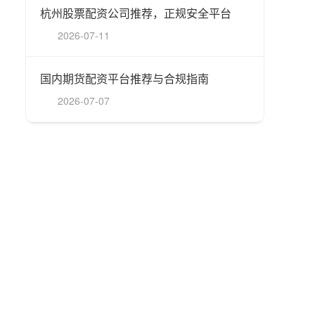
杭州股票配资公司推荐，正规安全平台
2026-07-11
国内期货配资平台推荐与合规指南
2026-07-07