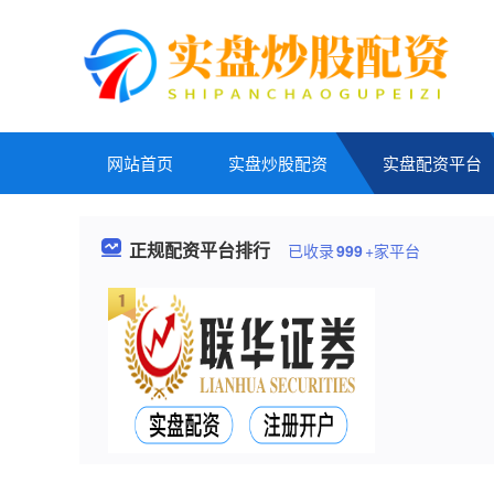
网站首页
实盘炒股配资
实盘配资平台
正规配资平台排行
已收录
999
+家平台