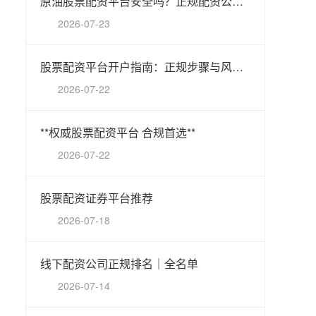
原油股票配资平台安全吗？正规配资公司排名及开户指南
2026-07-23
股票配资平台开户指南：正规步骤与风控要点
2026-07-22
**权威股票配资平台 合规首选**
2026-07-22
股票配资证券平台推荐
2026-07-18
线下配资公司正规排名｜全名单
2026-07-14