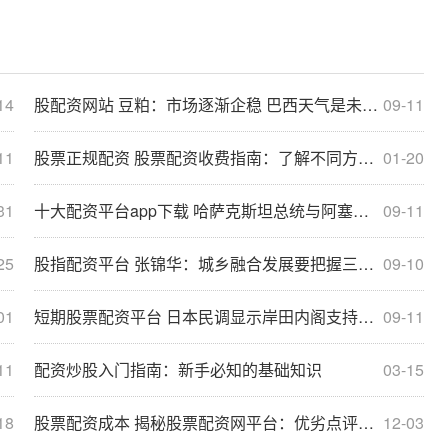
14
股配资网站 豆粕：市场逐渐企稳 巴西天气是未来重点题材
09-11
11
股票正规配资 股票配资收费指南：了解不同方式的费用
01-20
31
十大配资平台app下载 哈萨克斯坦总统与阿塞拜疆总统通电话，讨论双边合作
09-11
25
股指配资平台 张锦华：城乡融合发展要把握三个关键词 | 改革开放进行时⑧
09-10
01
短期股票配资平台 日本民调显示岸田内阁支持率降至20% 创下任内新低
09-11
11
配资炒股入门指南：新手必知的基础知识
03-15
18
股票配资成本 揭秘股票配资网平台：优劣点评大揭秘
12-03