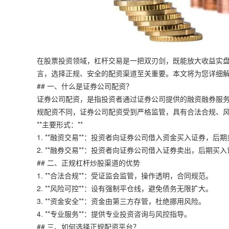
在股票投资领域，杠杆交易是一把双刃剑，既能放大收益实
言，选择正规、安全的配资渠道至关重要。本文将为您详细
## 一、什么是证券公司配资？
证券公司配资，是指投资者通过证券公司提供的融资融券服
规配资不同，证券公司配资受到严格监管，具有合法合规、
**主要形式：**
1. **融资交易**：投资者向证券公司借入资金买入证券，后
2. **融券交易**：投资者向证券公司借入证券卖出，后期买
## 二、正规杠杆炒股渠道的优势
1. **合法合规**：受证监会监管，操作透明，合同规范。
2. **风险可控**：设有强制平仓线，避免债务无限扩大。
3. **资金安全**：资金由第三方存管，杜绝挪用风险。
4. **专业服务**：提供专业投资咨询与风控指导。
## 三、如何选择正规配资平台？