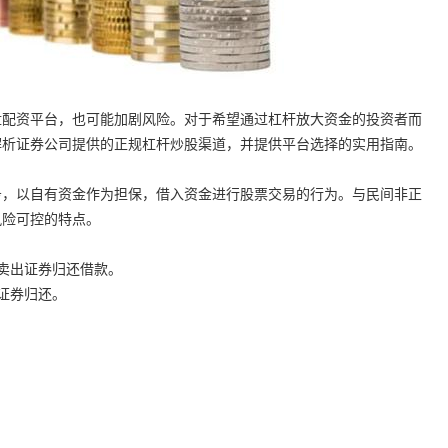
盘配资平台，也可能加剧风险。对于希望通过杠杆放大资金的投资者而
解析证券公司提供的正规杠杆炒股渠道，并提供平台选择的实用指南。
务，以自有资金作为担保，借入资金进行股票交易的行为。与民间非正
风险可控的特点。
期卖出证券归还借款。
入证券归还。