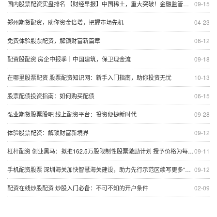
国内股票配资实盘排名 【财经早报】中国稀土，重大突破！金融监管总局重磅部署
09-15
郑州期货配资，助你资金倍增，把握市场先机
04-23
免费体验股票配资，解锁财富新篇章
06-12
配资股配资 房企中报季｜中国建筑，保卫现金流
09-18
在哪里股票配资 股票配资知识网：新手入门指南，助你投资无忧
10-13
股票配债投资指南：如何购买配债
06-15
弘业期货股票股吧 线上配资平台：投资便捷新时代
09-28
体验股票配资：解锁财富新境界
09-12
杠杆配资 创业黑马：拟推162.5万股限制性股票激励计划 授予价格为每股13.72元
09-11
手机配资股票 深圳海关加快智慧海关建设，助力先行示范区续写更多“春天的故事”
09-12
配资在线炒股配资 炒股入门必备：不可不知的开户条件
02-09