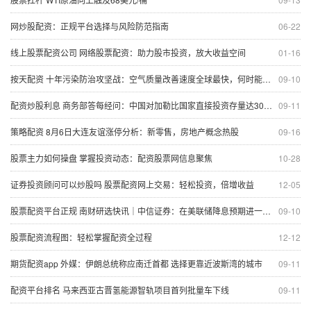
网炒股配资：正规平台选择与风险防范指南
06-22
线上股票配资公司 网络股票配资：助力股市投资，放大收益空间
01-16
按天配资 十年污染防治攻坚战：空气质量改善速度全球最快，何时能够达到WHO指导值？
09-10
配资炒股利息 商务部答每经问：中国对加勒比国家直接投资存量达30多亿美元，正在清洁能源、储能等领域探索合作机遇
09-11
策略配资 8月6日大连友谊涨停分析：新零售，房地产概念热股
09-16
股票主力如何操盘 掌握投资动态：配资股票网信息聚焦
10-28
证券投资顾问可以炒股吗 股票配资网上交易：轻松投资，倍增收益
12-05
股票配资平台正规 南财研选快讯｜中信证券：在美联储降息预期进一步升温背景下 下阶段数量与利率型货币政策仍有发力空间
09-10
股票配资流程图：轻松掌握配资全过程
12-12
期货配资app 外媒：伊朗总统称应南迁首都 选择更靠近波斯湾的城市
09-11
配资平台排名 马来西亚古晋氢能源智轨项目首列批量车下线
09-11