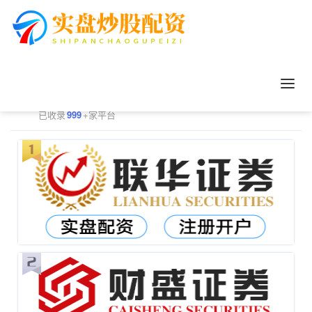
正规配资平台排行
更多
已收录
999
+家平台