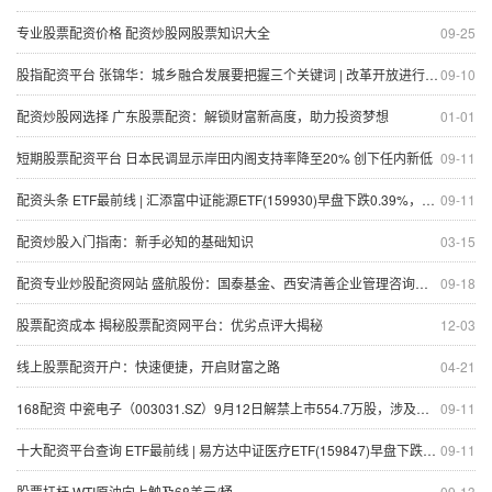
专业股票配资价格 配资炒股网股票知识大全
09-25
股指配资平台 张锦华：城乡融合发展要把握三个关键词 | 改革开放进行时⑧
09-10
配资炒股网选择 广东股票配资：解锁财富新高度，助力投资梦想
01-01
短期股票配资平台 日本民调显示岸田内阁支持率降至20% 创下任内新低
09-11
配资头条 ETF最前线 | 汇添富中证能源ETF(159930)早盘下跌0.39%，可燃冰主题走强，恒泰艾普上涨19.81%
09-11
配资炒股入门指南：新手必知的基础知识
03-15
配资专业炒股配资网站 盛航股份：国泰基金、西安清善企业管理咨询有限公司等多家机构于8月29日调研我司
09-18
股票配资成本 揭秘股票配资网平台：优劣点评大揭秘
12-03
线上股票配资开户：快速便捷，开启财富之路
04-21
168配资 中瓷电子（003031.SZ）9月12日解禁上市554.7万股，涉及股东5名
09-11
十大配资平台查询 ETF最前线 | 易方达中证医疗ETF(159847)早盘下跌1.89%，医疗器械主题走弱，阳普医疗上涨19.96%
09-11
股票扛杆 WTI原油向上触及68美元/桶
09-13