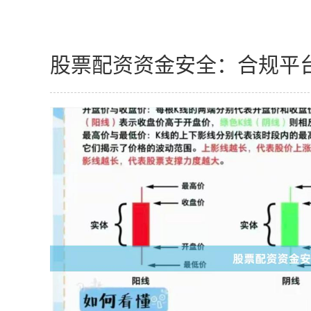
股票配资资金安全：合规平