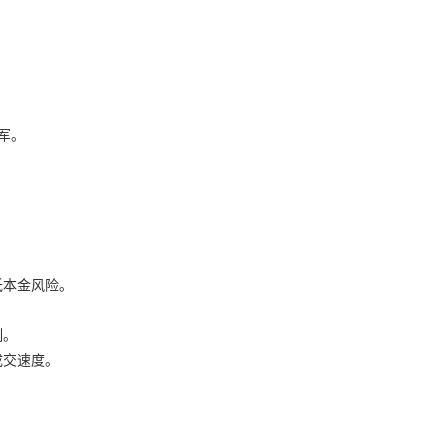
军。
低本金风险。
制。
成交速度。