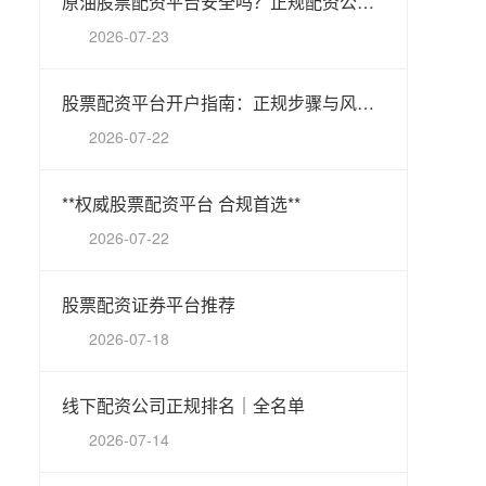
原油股票配资平台安全吗？正规配资公司排名及开户指南
2026-07-23
股票配资平台开户指南：正规步骤与风控要点
2026-07-22
**权威股票配资平台 合规首选**
2026-07-22
股票配资证券平台推荐
2026-07-18
线下配资公司正规排名｜全名单
2026-07-14