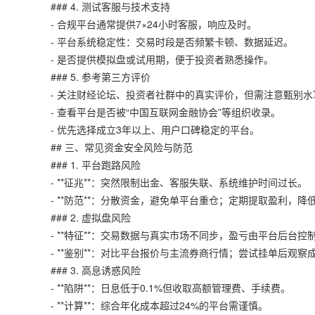
### 4. 测试客服与技术支持
- 合规平台通常提供7×24小时客服，响应及时。
- 平台系统稳定性：交易时段是否频繁卡顿、数据延迟。
- 是否提供模拟盘或试用期，便于投资者熟悉操作。
### 5. 参考第三方评价
- 关注财经论坛、投资者社群中的真实评价，但需注意甄别水
- 查看平台是否被“中国互联网金融协会”等组织收录。
- 优先选择成立3年以上、用户口碑稳定的平台。
## 三、常见资金安全风险与防范
### 1. 平台跑路风险
- **征兆**：突然限制出金、客服失联、系统维护时间过长。
- **防范**：分散资金，避免单平台重仓；定期提取盈利，降
### 2. 虚拟盘风险
- **特征**：交易数据与真实市场不同步，盈亏由平台后台控
- **鉴别**：对比平台报价与主流券商行情；尝试挂单后观察
### 3. 高息诱惑风险
- **陷阱**：日息低于0.1%但收取高额管理费、手续费。
- **计算**：综合年化成本超过24%的平台需谨慎。