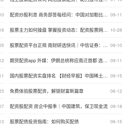
10
配资炒股利息 商务部答每经问：中国对加勒比国家直接投资存量达30多亿美元，正在清洁能源、储能等领域探索合作机遇
09-11
16
股票主力如何操盘 掌握投资动态：配资股票网信息聚焦
10-28
05
股票配资平台正规 南财研选快讯｜中信证券：在美联储降息预期进一步升温背景下 下阶段数量与利率型货币政策仍有发力空间
09-10
12
期货配资app 外媒：伊朗总统称应南迁首都 选择更靠近波斯湾的城市
09-11
11
国内股票配资实盘排名 【财经早报】中国稀土，重大突破！金融监管总局重磅部署
09-15
23
免费体验股票配资，解锁财富新篇章
06-12
07
配资股配资 房企中报季｜中国建筑，保卫现金流
09-18
13
股票配债投资指南：如何购买配债
06-15