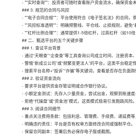
- **实时查询**：投资者可随时查看账户资金流水，确保资金
### 3. 规范的合同与风控
- **电子合同合规**：平台使用符合《电子签名法》的合同
- **风控标准透明**：明确预警线、平仓线、止损规则，避免
- **杠杆比例合理**：通常提供1-5倍杠杆，过高杠杆（如1
## 二、甄选平台的五个关键步骤
### 1. 查证平台背景
- 通过“天眼查”“企查查”等工具查询公司成立时间、注册资本
- 警惕“新成立公司”或“频繁变更法人”的平台，这类平台稳定
- 搜索平台名称+“投诉”“诈骗”等关键词，查看是否存在负面
### 2. 验证资金流向
- 要求平台提供资金存管证明或合作银行协议。
- 小额定金测试：先存入少量资金，尝试出金，观察到账速
- 拒绝“代操盘”或“资金池”模式，这类模式极易引发跑路风险
### 3. 阅读合同细节
- 重点关注费用条款：包括利息、管理费、手续费、递延费等
- 明确违约责任：平台是否有权单方面修改合同或强制平仓。
- 保留合同副本：签署后务必保存电子版或截图。