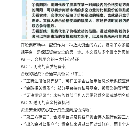
在股票市场中，配资作为一种放大资金的方式，吸引了众多
规平台，是保障资金安全的第一步。本文将从多个维度为您
## 一、合规平台的三大核心特征
### 1. 明确的资质与备案
合规的配资平台通常具备以下特征：
- **工商注册信息完整**：可在国家企业信用信息公示系统
- **金融相关资质**：部分平台持有私募基金、投资咨询等
- **无违规记录**：未被监管部门列入异常经营名录或处罚名
### 2. 透明的资金托管机制
资金安全的核心在于资金流向是否清晰：
- **第三方存管**：合规平台通常将客户资金存入银行或第
- **出入金对公账户**：资金往来通过公司对公账户，而非