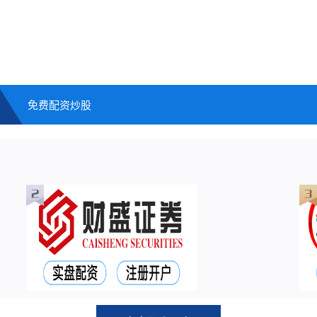
免费配资炒股